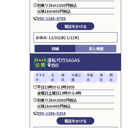
初乗り2km1500円税込
以降1km400円税込
090-1386-8709
電話をかける
お休み：12/31(水) 1/1(木)
詳細
求人情報
運転代行SAGAS
西区
すすき
北
南
大通公
手稲
東
西
の
区
区
園
区
区
区
平日19時から3時30分
金曜日土曜日19時から4時
初乗り2km3000円税込
以降1km400円税込
090-1386-0354
電話をかける