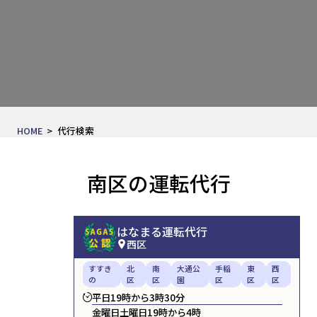
HOME
代行検索
南区の運転代行
はなまる運転代行
西区
すすき
北
南
大通公
手稲
東
西
の
区
区
園
区
区
区
平日19時から3時30分
金曜日土曜日19時から4時