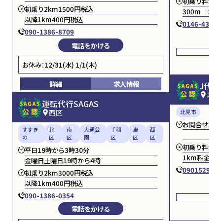
初乗り料金 
初乗り2km1500円税込
300m 100
以降1km400円税込
0146-43-35
090-1386-8709
電話をかける
お休み：12/31(水) 1/1(木)
詳細
求人情報
J代
北見
運転代行SAGAS
西区
北見市
お問合せくだ
すすき
北
南
大通公
手稲
東
西
の
区
区
園
区
区
区
初乗り料金 
平日19時から3時30分
1km料金 3
金曜日土曜日19時から4時
090152982
初乗り2km3000円税込
以降1km400円税込
090-1386-0354
電話をかける