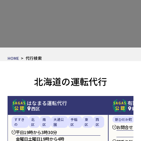
HOME
代行検索
北海道の運転代行
はなまる運転代行
有限
西区
新ひ
すすき
北
南
大通公
手稲
東
西
新ひだか町
の
区
区
園
区
区
区
お問合せくだ
平日19時から3時30分
金曜日土曜日19時から4時