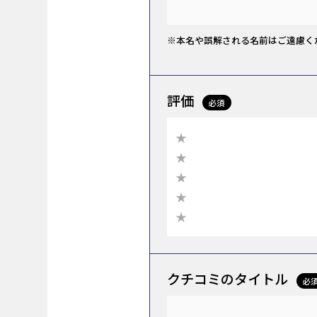
※本名や誤解される名前はご遠慮く
評価
必須
★
★
★
★
★
クチコミのタイトル
必