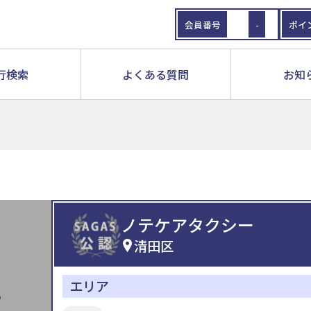
会員番号
-
ポイ
行検索
よくある質問
お知
ノテケアタクシー
清田区
エリア
E