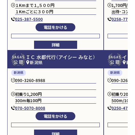
１Kmまで１,５００円
1,700円/0.
１Kmごとに３００円
出待・コンビ
025-387-5500
0258-77-97
電話をかける
詳細
ＩＣ 水都代行（アイシー みなと）
イレ
新潟県
新潟
新潟県
新潟県
090-3260-8988
090-3260-8
初乗り1,200円
初乗り2000
300m毎100円
500m/100
070-5070-8008
0250-47-67
電話をかける
詳細