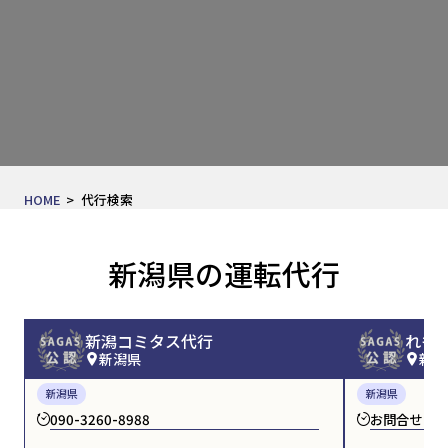
HOME
代行検索
新潟県の運転代行
新潟コミタス代行
れも
新潟県
新潟
新潟県
新潟県
090-3260-8988
お問合せくだ